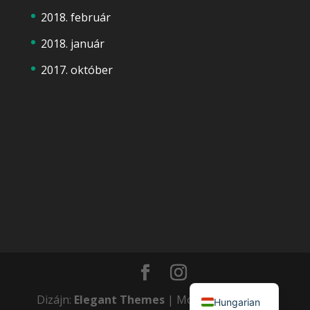
2018. február
2018. január
2017. október
English
Dizájn:
Elegant Themes
| Motor:
WordPress
Hungarian