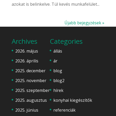
azokat is belinkelve. Túl kevés munkafelület...
Újabb bejegyzések »
Archives
Categories
2026. május
állás
2026. április
ár
2025. december
blog
2025. november
blog2
2025. szeptember
hírek
2025. augusztus
konyhai kiegészítők
2025. június
referenciák