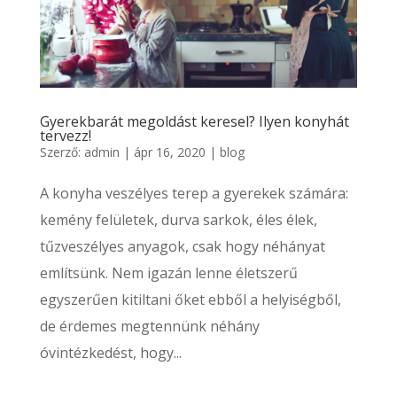
Gyerekbarát megoldást keresel? Ilyen konyhát
tervezz!
Szerző:
admin
|
ápr 16, 2020
|
blog
A konyha veszélyes terep a gyerekek számára:
kemény felületek, durva sarkok, éles élek,
tűzveszélyes anyagok, csak hogy néhányat
említsünk. Nem igazán lenne életszerű
egyszerűen kitiltani őket ebből a helyiségből,
de érdemes megtennünk néhány
óvintézkedést, hogy...