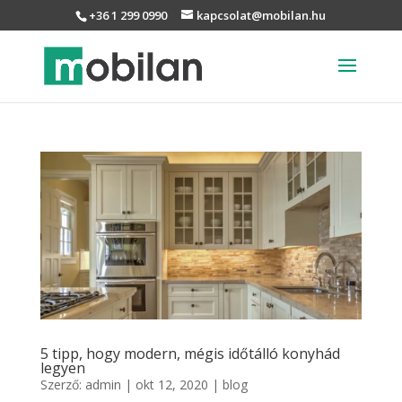
+36 1 299 0990
kapcsolat@mobilan.hu
5 tipp, hogy modern, mégis időtálló konyhád
legyen
Szerző:
admin
|
okt 12, 2020
|
blog