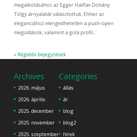
megalkotásához az Egger Halifax Dohány
Tölgy árnyalatát választottuk. Ehhez az
eleganciához elengedhetetlen a push-open
megoldások, valamint a gola profil...
« Régebbi bejegyzések
Archives
Categories
2026. május
állás
2026. április
ár
2025. december
blog
2025. november
blog2
2025. szeptember
hírek