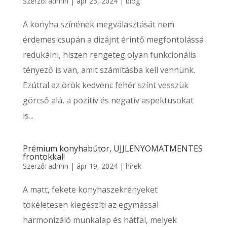
Szerző:
admin
|
ápr 23, 2024
|
blog
A konyha színének megválasztását nem
érdemes csupán a dizájnt érintő megfontolássá
redukálni, hiszen rengeteg olyan funkcionális
tényező is van, amit számításba kell vennünk.
Ezúttal az örök kedvenc fehér színt vesszük
górcső alá, a pozitív és negatív aspektusokat
is...
Prémium konyhabútor, UJJLENYOMATMENTES
frontokkal!
Szerző:
admin
|
ápr 19, 2024
|
hírek
A matt, fekete konyhaszekrényeket
tökéletesen kiegészíti az egymással
harmonizáló munkalap és hátfal, melyek