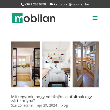
+36 1 299 0990
kapcsolat@mobilan.hu
Mit tegyünk, hogy ne tűnjön zsúfoltnak egy
zárt konyha?
Szerző:
admin
|
ápr 29, 2024
|
blog