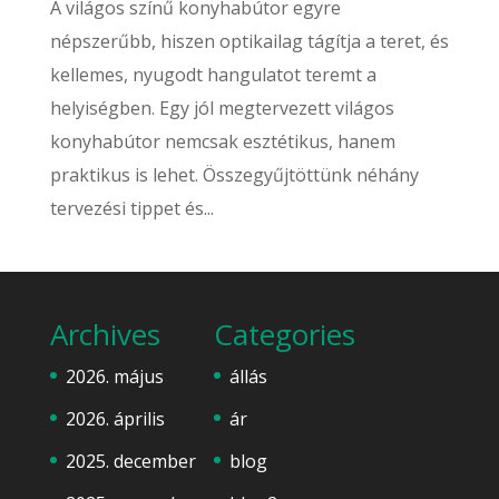
A világos színű konyhabútor egyre
népszerűbb, hiszen optikailag tágítja a teret, és
kellemes, nyugodt hangulatot teremt a
helyiségben. Egy jól megtervezett világos
konyhabútor nemcsak esztétikus, hanem
praktikus is lehet. Összegyűjtöttünk néhány
tervezési tippet és...
Archives
Categories
2026. május
állás
2026. április
ár
2025. december
blog