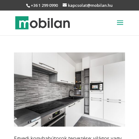
+36 1 299 0990
kapcsolat@mobilan.hu
Egyedi konyhabútorok tervezése: világos vagy