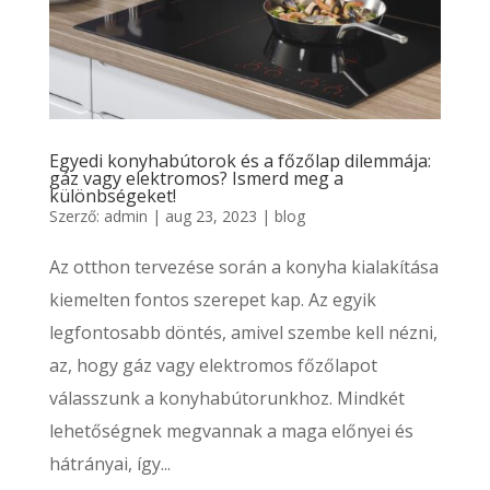
Egyedi konyhabútorok és a főzőlap dilemmája:
gáz vagy elektromos? Ismerd meg a
különbségeket!
Szerző:
admin
|
aug 23, 2023
|
blog
Az otthon tervezése során a konyha kialakítása
kiemelten fontos szerepet kap. Az egyik
legfontosabb döntés, amivel szembe kell nézni,
az, hogy gáz vagy elektromos főzőlapot
válasszunk a konyhabútorunkhoz. Mindkét
lehetőségnek megvannak a maga előnyei és
hátrányai, így...