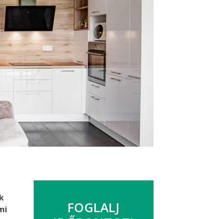
k
FOGLALJ
mi