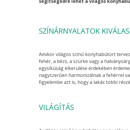
segítségedre lehet a világos konyha
SZÍNÁRNYALATOK KIVÁLA
Amikor világos színű konyhabútort tervezü
fehér, a bézs, a szürke vagy a halványsá
egysíkúság elkerülése érdekében érdemes
nagyszerűen harmonizálnak a fehérrel v
figyelembe azt is, hogy a lakás többi rész
VILÁGÍTÁS