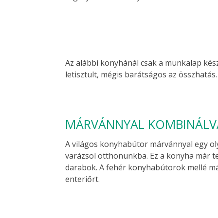
Az alábbi konyhánál csak a munkalap kész
letisztult, mégis barátságos az összhatás.
MÁRVÁNNYAL KOMBINÁLV
A világos konyhabútor márvánnyal egy ol
varázsol otthonunkba. Ez a konyha már te
darabok. A fehér konyhabútorok mellé már
enteriőrt.