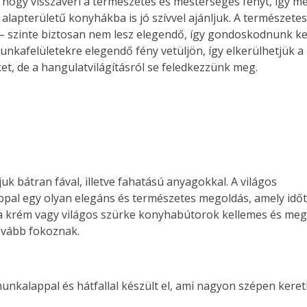
 hogy visszaveri a természetes és mesterséges fényt, így m
s alapterületű konyhákba is jó szívvel ajánljuk. A természete
 – szinte biztosan nem lesz elegendő, így gondoskodnunk kel
munkafelületekre elegendő fény vetüljön, így elkerülhetjük a
et, de a hangulatvilágításról se feledkezzünk meg.
 bátran fával, illetve fahatású anyagokkal. A világos
ppal egy olyan elegáns és természetes megoldás, amely időt
 a krém vagy világos szürke konyhabútorok kellemes és meg
ovább fokoznak.
unkalappal és hátfallal készült el, ami nagyon szépen kere