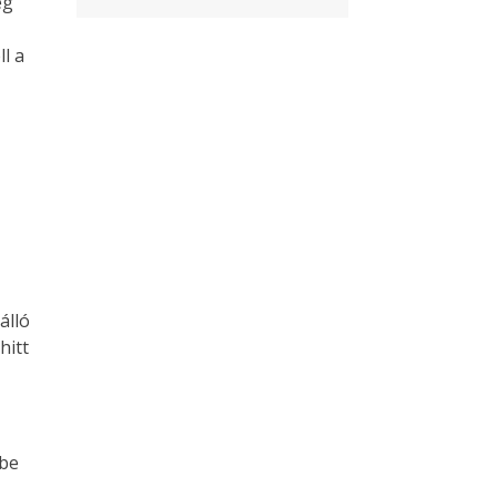
ég
s
l a
álló
hitt
tbe