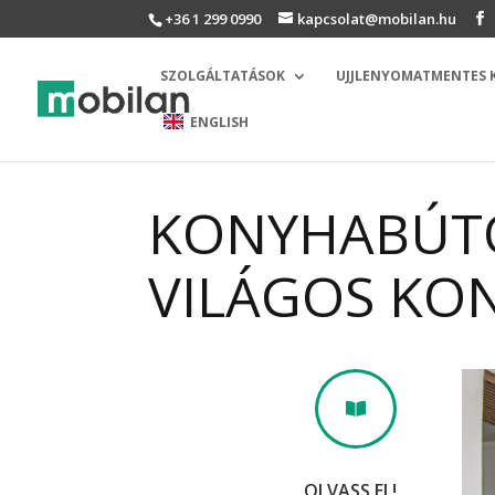
+36 1 299 0990
kapcsolat@mobilan.hu
SZOLGÁLTATÁSOK
UJJLENYOMATMENTES
ENGLISH
KONYHABÚTO
VILÁGOS KO

OLVASS EL!