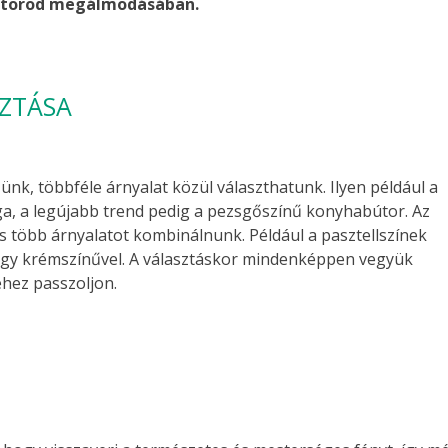
bútorod megálmodásában.
SZTÁSA
nk, többféle árnyalat közül választhatunk. Ilyen például a
rga, a legújabb trend pedig a pezsgőszínű konyhabútor. Az
 több árnyalatot kombinálnunk. Például a pasztellszínek
agy krémszínűvel. A választáskor mindenképpen vegyük
éhez passzoljon.