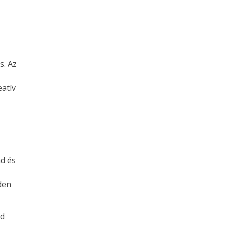
s. Az
eatív
ád és
den
od