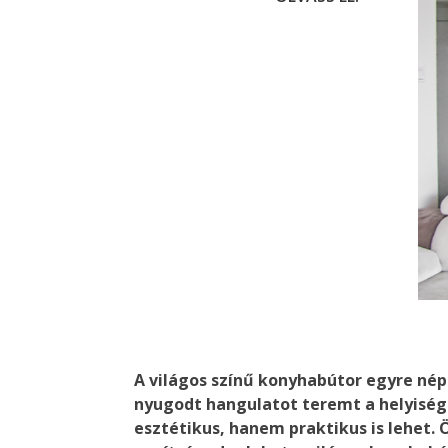
A világos színű konyhabútor egyre néps
nyugodt hangulatot teremt a helyiség
esztétikus, hanem praktikus is lehet.