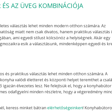
 ÉS AZ ÜVEG KOMBINÁCIÓJA
életes választás lehet minden modern otthon számára. Az
hatóság miatt nem csak divatos, hanem praktikus választás i
ában, ami egyedi stílust kölcsönöz a helyiségnek. Akár egy
vegmozaikra esik a választásunk, mindenképpen egyedi és kr
os és praktikus választás lehet minden otthon számára. A
 konyha valódi életteret és központi helyet teremthet a csal
ő igazán élvezetes lesz. Ne felejtsük el, hogy a konyhabútor
demes odafigyelni minden részletre, hogy a végeredmény min
él, keress minket bátran
elérhetőségeinken
! Konyhabútor