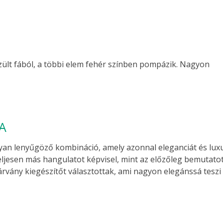
ült fából, a többi elem fehér színben pompázik. Nagyon
A
yan lenyűgöző kombináció, amely azonnal eleganciát és lux
ljesen más hangulatot képvisel, mint az előzőleg bemutato
vány kiegészítőt választottak, ami nagyon elegánssá teszi