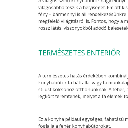
A világos színű konyhabútor nagy előnye,
világosabbá teszik a helyiséget. Emiatt ki
fény – bármennyi is áll rendelkezésünkre
megfelelő világításról is. Fontos, hogy a 
rossz látási viszonyokból adódó balesetek
TERMÉSZETES ENTERIŐR
A természetes hatás érdekében kombináljuk
konyhabútor fa hátfallal vagy fa munkala
stílust kölcsönöz otthonunknak. A fehér,
légkört teremtenek, melyet a fa elemek t
Ez a konyha például egységes, fahatású m
foglalja a fehér konyhabútorokat.