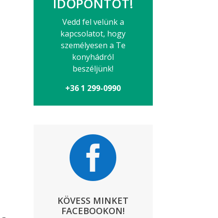
IDŐPONTOT!
Vedd fel velünk a
kapcsolatot, hogy
személyesen a Te
konyhádról
beszéljünk!
+36 1 299-0990

KÖVESS MINKET
FACEBOOKON!