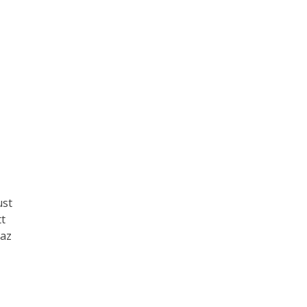
ust
tt
 az