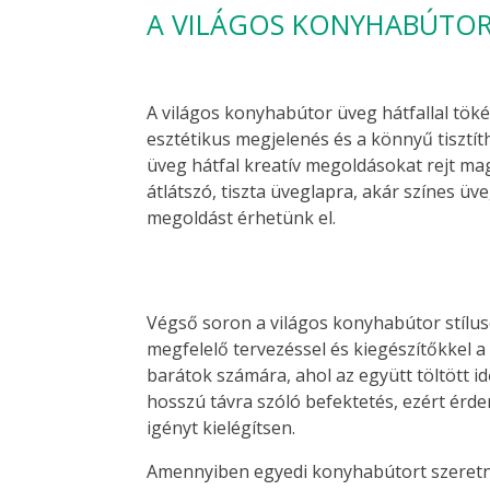
A VILÁGOS KONYHABÚTOR
A világos konyhabútor üveg hátfallal tök
esztétikus megjelenés és a könnyű tisztít
üveg hátfal kreatív megoldásokat rejt mag
átlátszó, tiszta üveglapra, akár színes ü
megoldást érhetünk el.
Végső soron a világos konyhabútor stílus
megfelelő tervezéssel és kiegészítőkkel a
barátok számára, ahol az együtt töltött id
hosszú távra szóló befektetés, ezért ér
igényt kielégítsen.
Amennyiben egyedi konyhabútort szeretn