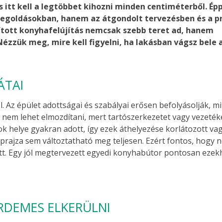
itt kell a legtöbbet kihozni minden centiméterből. Ép
megoldásokban, hanem az átgondolt tervezésben és a p
ósított konyhafelújítás nemcsak szebb teret ad, hanem
ézzük meg, mire kell figyelni, ha lakásban vágsz bele 
ÁTAI
 Az épület adottságai és szabályai erősen befolyásolják, mi
t nem lehet elmozdítani, mert tartószerkezetet vagy vezeték
sok helye gyakran adott, így ezek áthelyezése korlátozott va
prajza sem változtatható meg teljesen. Ezért fontos, hogy n
ütt. Egy jól megtervezett egyedi konyhabútor pontosan ezek
ÉRDEMES ELKERÜLNI