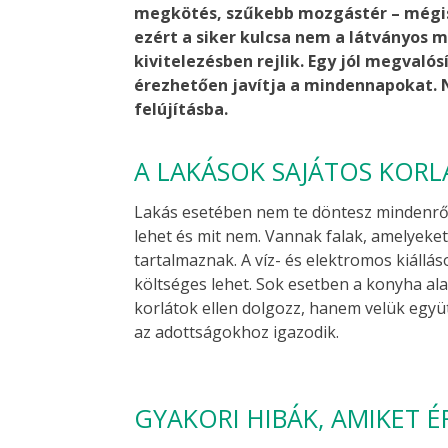
megkötés, szűkebb mozgástér – mégis 
ezért a siker kulcsa nem a látványos 
kivitelezésben rejlik. Egy jól megval
érezhetően javítja a mindennapokat. N
felújításba.
A LAKÁSOK SAJÁTOS KORL
Lakás esetében nem te döntesz mindenről.
lehet és mit nem. Vannak falak, amelyeke
tartalmaznak. A víz- és elektromos kiállá
költséges lehet. Sok esetben a konyha ala
korlátok ellen dolgozz, hanem velük egy
az adottságokhoz igazodik.
GYAKORI HIBÁK, AMIKET 