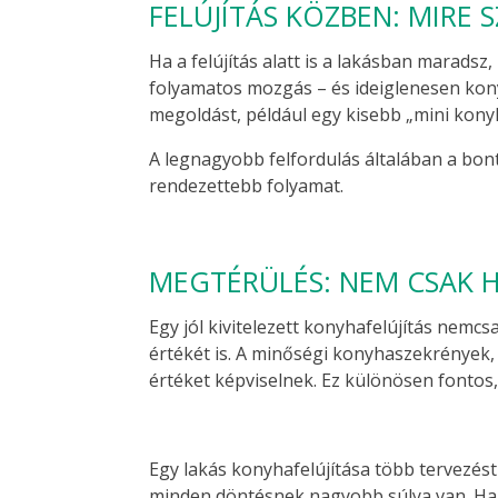
FELÚJÍTÁS KÖZBEN: MIRE 
Ha a felújítás alatt is a lakásban maradsz,
folyamatos mozgás – és ideiglenesen kony
megoldást, például egy kisebb „mini kony
A legnagyobb felfordulás általában a bont
rendezettebb folyamat.
MEGTÉRÜLÉS: NEM CSAK 
Egy jól kivitelezett konyhafelújítás nemc
értékét is. A minőségi konyhaszekrények,
értéket képviselnek. Ez különösen fonto
Egy lakás konyhafelújítása több tervezést
minden döntésnek nagyobb súlya van. Ha a