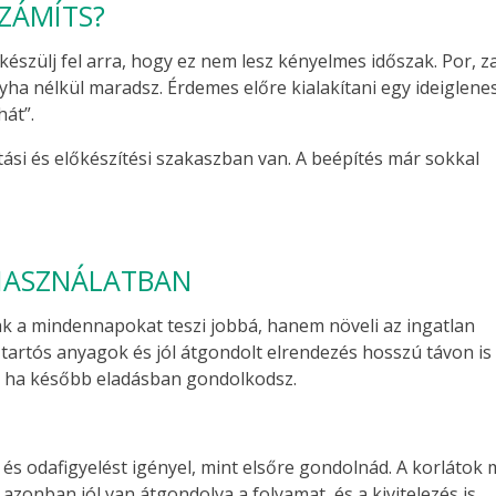
SZÁMÍTS?
 készülj fel arra, hogy ez nem lesz kényelmes időszak. Por, za
ha nélkül maradsz. Érdemes előre kialakítani egy ideiglene
hát”.
ási és előkészítési szakaszban van. A beépítés már sokkal
HASZNÁLATBAN
sak a mindennapokat teszi jobbá, hanem növeli az ingatlan
 tartós anyagok és jól átgondolt elrendezés hosszú távon is
s, ha később eladásban gondolkodsz.
 és odafigyelést igényel, mint elsőre gondolnád. A korlátok 
zonban jól van átgondolva a folyamat, és a kivitelezés is