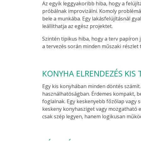
Az egyik leggyakoribb hiba, hogy a felújí
próbálnak improvizálni. Komoly problémát
bele a munkába. Egy lakásfelújításnál gy
leállíthatja az egész projektet.
Szintén tipikus hiba, hogy a terv papíron 
a tervezés során minden műszaki részlet t
KONYHA ELRENDEZÉS KIS 
Egy kis konyhában minden döntés számít.
használhatóságban. Érdemes kompakt, be
foglalnak. Egy keskenyebb főzőlap vagy s
keskeny konyhasziget vagy mozgatható ele
csak szép legyen, hanem logikusan műkö