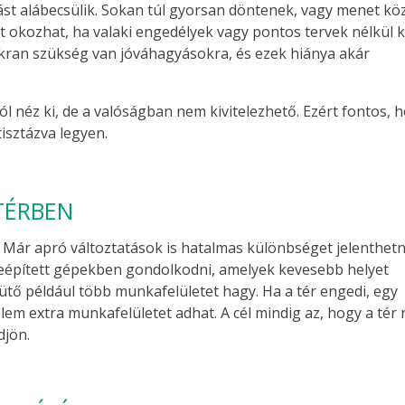
tást alábecsülik. Sokan túl gyorsan döntenek, vagy menet k
 okozhat, ha valaki engedélyek vagy pontos tervek nélkül 
akran szükség van jóváhagyásokra, és ezek hiánya akár
jól néz ki, de a valóságban nem kivitelezhető. Ezért fontos, 
isztázva legyen.
TÉRBEN
 Már apró változtatások is hatalmas különbséget jelenthet
épített gépekben gondolkodni, amelyek kevesebb helyet
ütő például több munkafelületet hagy. Ha a tér engedi, egy
m extra munkafelületet adhat. A cél mindig az, hogy a tér 
djön.