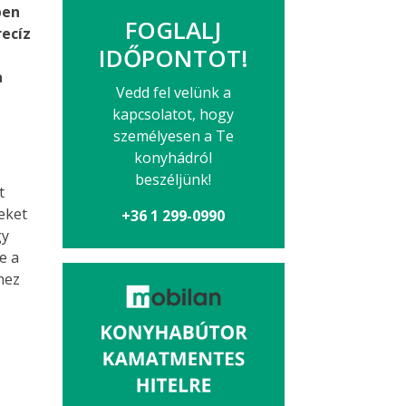
pen
FOGLALJ
recíz
IDŐPONTOT!
a
Vedd fel velünk a
kapcsolatot, hogy
személyesen a Te
konyhádról
beszéljünk!
t
eket
+36 1 299-0990
gy
e a
hez