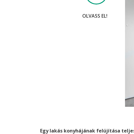
OLVASS EL!
Egy lakás konyhájának felújítása telje