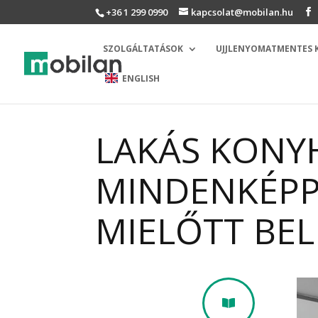
+36 1 299 0990
kapcsolat@mobilan.hu
SZOLGÁLTATÁSOK
UJJLENYOMATMENTES
ENGLISH
LAKÁS KONYH
MINDENKÉPP
MIELŐTT BE
