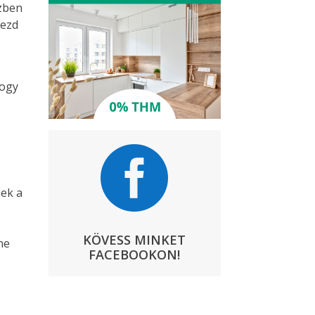
özben
kezd
hogy

nek a
KÖVESS MINKET
ne
FACEBOOKON!