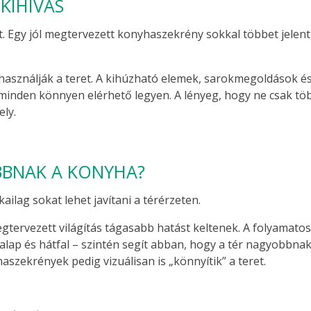
KIHÍVÁS
t. Egy jól megtervezett konyhaszekrény sokkal többet jelent
használják a teret. A kihúzható elemek, sarokmegoldások é
minden könnyen elérhető legyen. A lényeg, hogy ne csak tö
ly.
BNAK A KONYHA?
ailag sokat lehet javítani a térérzeten.
megtervezett világítás tágasabb hatást keltenek. A folyamato
lap és hátfal – szintén segít abban, hogy a tér nagyobbna
haszekrények pedig vizuálisan is „könnyítik” a teret.