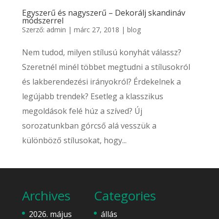
Egyszerű és nagyszerű – Dekorálj skandináv
módszerrel
Szerző:
admin
|
márc 27, 2018
|
blog
Nem tudod, milyen stílusú konyhát válassz?
Szeretnél minél többet megtudni a stílusokról
és lakberendezési irányokról? Érdekelnek a
legújabb trendek? Esetleg a klasszikus
megoldások felé húz a szíved? Új
sorozatunkban górcső alá vesszük a
különböző stílusokat, hogy...
Archives
Categories
2026. május
állás