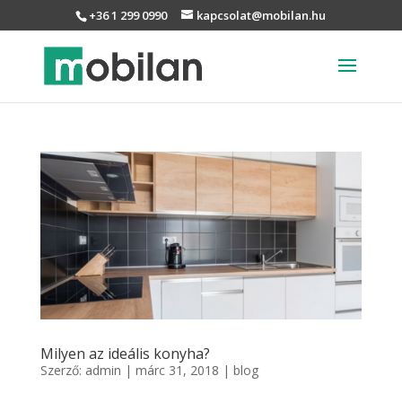
+36 1 299 0990
kapcsolat@mobilan.hu
Milyen az ideális konyha?
Szerző:
admin
|
márc 31, 2018
|
blog