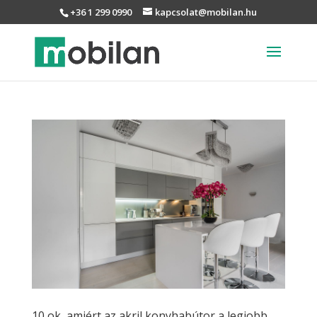
+36 1 299 0990
kapcsolat@mobilan.hu
10 ok, amiért az akril konyhabútor a legjobb