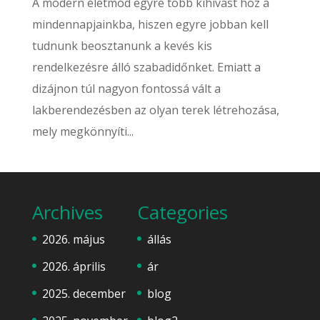
A modern életmód egyre több kihívást hoz a
mindennapjainkba, hiszen egyre jobban kell
tudnunk beosztanunk a kevés kis
rendelkezésre álló szabadidőnket. Emiatt a
dizájnon túl nagyon fontossá vált a
lakberendezésben az olyan terek létrehozása,
mely megkönnyíti...
Archives
Categories
2026. május
állás
2026. április
ár
2025. december
blog