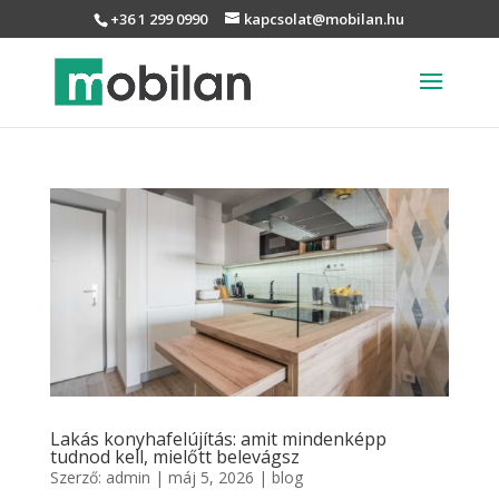
+36 1 299 0990
kapcsolat@mobilan.hu
Lakás konyhafelújítás: amit mindenképp
tudnod kell, mielőtt belevágsz
Szerző:
admin
|
máj 5, 2026
|
blog