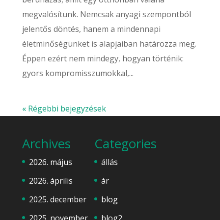
megvalósítunk. Nemcsak anyagi szempontból
jelentős döntés, hanem a mindennapi
életminőségünket is alapjaiban határozza meg.
Éppen ezért nem mindegy, hogyan történik:
gyors kompromisszumokkal,...
« Régebbi bejegyzések
Archives
Categories
2026. május
állás
2026. április
ár
2025. december
blog
2025. november
blog2