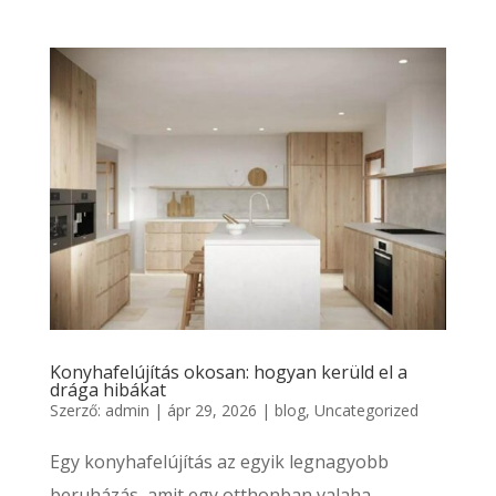
Konyhafelújítás okosan: hogyan kerüld el a
drága hibákat
Szerző:
admin
|
ápr 29, 2026
|
blog
,
Uncategorized
Egy konyhafelújítás az egyik legnagyobb
beruházás, amit egy otthonban valaha