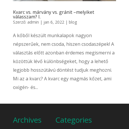
Kvarc vs. márvány vs. gránit –melyiket
válasszam? I.
Szerző:
admin
|
jan 6, 2022
|
blog
A kőből készült munkalapok nagyon
népszerűek, nem csoda, hiszen csodaszépek! A
választás előtt azonban érdemes megismerni a
közöttük lévő különbségeket, hogy a lehető
legjobb hosszútávú döntést tudjuk meghozni.
Mi az a kvarc? A kvarc egy magmás kőzet, ami
oxigén- és...
Archives
Categories