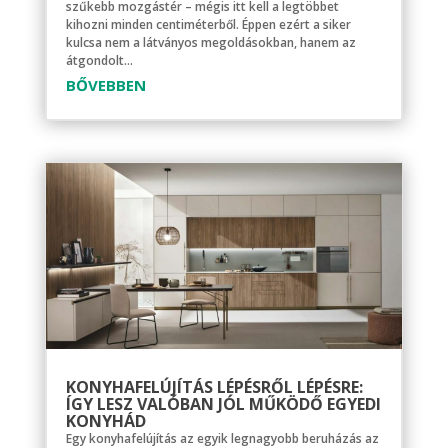
szűkebb mozgástér – mégis itt kell a legtöbbet
kihozni minden centiméterből. Éppen ezért a siker
kulcsa nem a látványos megoldásokban, hanem az
átgondolt...
BŐVEBBEN
KONYHAFELÚJÍTÁS LÉPÉSRŐL LÉPÉSRE:
ÍGY LESZ VALÓBAN JÓL MŰKÖDŐ EGYEDI
KONYHÁD
Egy konyhafelújítás az egyik legnagyobb beruházás az