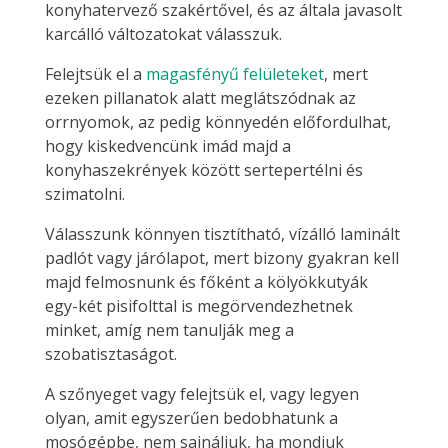
konyhatervező szakértővel, és az általa javasolt
karcálló változatokat válasszuk.
Felejtsük el a
magasfényű felületeket
, mert
ezeken pillanatok alatt meglátszódnak az
orrnyomok, az pedig könnyedén előfordulhat,
hogy kiskedvencünk imád majd a
konyhaszekrények között sertepertélni és
szimatolni.
Válasszunk könnyen tisztítható, vízálló laminált
padlót vagy járólapot, mert bizony gyakran kell
majd felmosnunk és főként a kölyökkutyák
egy-két pisifolttal is megörvendezhetnek
minket, amíg nem tanulják meg a
szobatisztaságot.
A szőnyeget vagy felejtsük el, vagy legyen
olyan, amit egyszerűen bedobhatunk a
mosógépbe, nem sajnáljuk, ha mondjuk