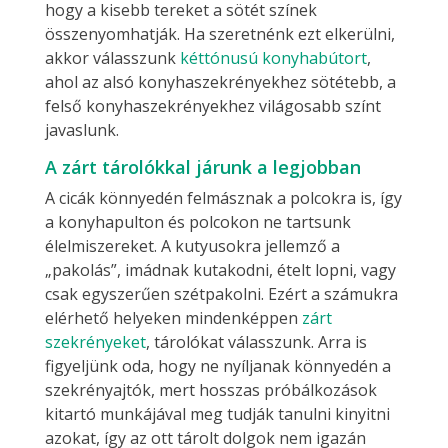
hogy a kisebb tereket a sötét színek
összenyomhatják. Ha szeretnénk ezt elkerülni,
akkor válasszunk
kéttónusú konyhabútort
,
ahol az alsó konyhaszekrényekhez sötétebb, a
felső konyhaszekrényekhez világosabb színt
javaslunk.
A zárt tárolókkal járunk a legjobban
A cicák könnyedén felmásznak a polcokra is, így
a konyhapulton és polcokon ne tartsunk
élelmiszereket. A kutyusokra jellemző a
„pakolás”, imádnak kutakodni, ételt lopni, vagy
csak egyszerűen szétpakolni. Ezért a számukra
elérhető helyeken mindenképpen
zárt
szekrényeket
, tárolókat válasszunk. Arra is
figyeljünk oda, hogy ne nyíljanak könnyedén a
szekrényajtók, mert hosszas próbálkozások
kitartó munkájával meg tudják tanulni kinyitni
azokat, így az ott tárolt dolgok nem igazán