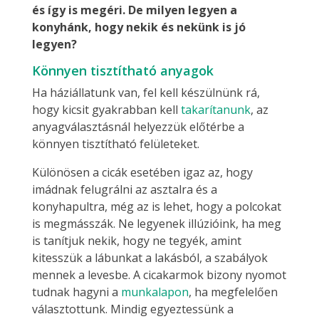
és így is megéri. De milyen legyen a
konyhánk, hogy nekik és nekünk is jó
legyen?
Könnyen tisztítható anyagok
Ha háziállatunk van, fel kell készülnünk rá,
hogy kicsit gyakrabban kell
takarítanunk
, az
anyagválasztásnál helyezzük előtérbe a
könnyen tisztítható felületeket.
Különösen a cicák esetében igaz az, hogy
imádnak felugrálni az asztalra és a
konyhapultra, még az is lehet, hogy a polcokat
is megmásszák. Ne legyenek illúzióink, ha meg
is tanítjuk nekik, hogy ne tegyék, amint
kitesszük a lábunkat a lakásból, a szabályok
mennek a levesbe. A cicakarmok bizony nyomot
tudnak hagyni a
munkalapon
, ha megfelelően
választottunk. Mindig egyeztessünk a