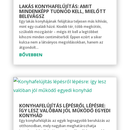
LAKÁS KONYHAFELÚJÍTÁS: AMIT
MINDENKÉPP TUDNOD KELL, MIELŐTT
BELEVÁGSZ
Egy lakás konyhájának felújítása teljesen más kihívás,
mint egy családi házé. Kisebb tér, több megkötés,
szűkebb mozgástér – mégis itt kell a legtöbbet
kihozni minden centiméterből. Éppen ezért a siker
kulcsa nem a látványos megoldásokban, hanem az
átgondolt...
BŐVEBBEN
KONYHAFELÚJÍTÁS LÉPÉSRŐL LÉPÉSRE:
ÍGY LESZ VALÓBAN JÓL MŰKÖDŐ EGYEDI
KONYHÁD
Egy konyhafelújítás az egyik legnagyobb beruházás az
otthonodban, mely nagyban meghatározhatja