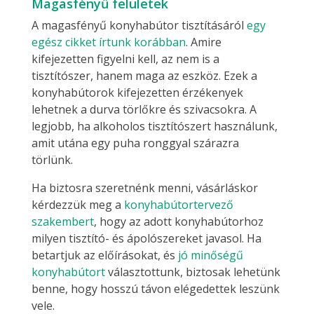
Magasfényű felületek
A magasfényű konyhabútor tisztításáról
egy
egész cikket írtunk korábban
. Amire
kifejezetten figyelni kell, az nem is a
tisztítószer, hanem maga az eszköz. Ezek a
konyhabútorok kifejezetten érzékenyek
lehetnek a durva törlőkre és szivacsokra. A
legjobb, ha alkoholos tisztítószert használunk,
amit utána egy puha ronggyal szárazra
törlünk.
Ha biztosra szeretnénk menni, vásárláskor
kérdezzük meg a
konyhabútortervező
szakembert
, hogy az adott konyhabútorhoz
milyen tisztító- és ápolószereket javasol. Ha
betartjuk az előírásokat, és
jó minőségű
konyhabútort
választottunk, biztosak lehetünk
benne, hogy hosszú távon elégedettek leszünk
vele.