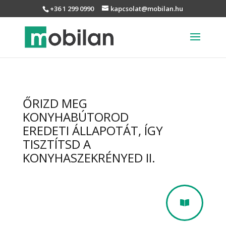
+36 1 299 0990
kapcsolat@mobilan.hu
ŐRIZD MEG
KONYHABÚTOROD
EREDETI ÁLLAPOTÁT, ÍGY
TISZTÍTSD A
KONYHASZEKRÉNYED II.
