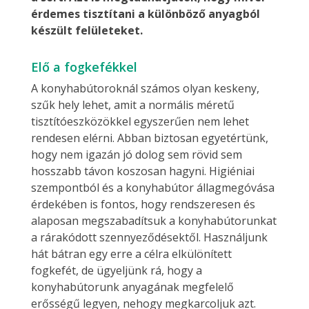
érdemes tisztítani a különböző anyagból
készült felületeket.
Elő a fogkefékkel
A konyhabútoroknál számos olyan keskeny,
szűk hely lehet, amit a normális méretű
tisztítóeszközökkel egyszerűen nem lehet
rendesen elérni. Abban biztosan egyetértünk,
hogy nem igazán jó dolog sem rövid sem
hosszabb távon koszosan hagyni. Higiéniai
szempontból és a konyhabútor állagmegóvása
érdekében is fontos, hogy rendszeresen és
alaposan megszabadítsuk a konyhabútorunkat
a rárakódott szennyeződésektől. Használjunk
hát bátran egy erre a célra elkülönített
fogkefét, de ügyeljünk rá, hogy a
konyhabútorunk anyagának megfelelő
erősségű legyen, nehogy megkarcoljuk azt.