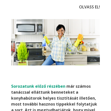
OLVASS EL!
Sorozatunk előző részében
már számos
tanáccsal elláttunk benneteket a
konyhabútorok helyes tisztítását illetően,
most további hasznos tippekkel folytatjuk
a sort. Azt is megtudhatjátok, hogy mivel