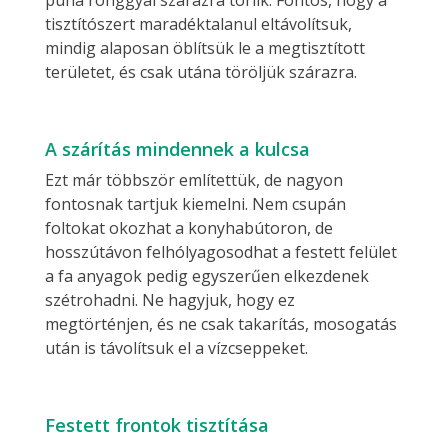
puha ronggyal szárazra törlik. Fontos, hogy a
tisztítószert maradéktalanul eltávolítsuk,
mindig alaposan öblítsük le a megtisztított
területet, és csak utána töröljük szárazra.
A szárítás mindennek a kulcsa
Ezt már többször említettük, de nagyon
fontosnak tartjuk kiemelni. Nem csupán
foltokat okozhat a konyhabútoron, de
hosszútávon felhólyagosodhat a festett felület
a fa anyagok pedig egyszerűen elkezdenek
szétrohadni. Ne hagyjuk, hogy ez
megtörténjen, és ne csak takarítás, mosogatás
után is távolítsuk el a vízcseppeket.
Festett frontok tisztítása