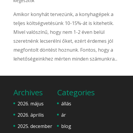
kiegészítők
Amikor konyhát tervezünk, a konyhagépek a
teljes költségvetésünk 10-15%-át is kitehetik.
Mivel valószínű, hogy nem 1-2 éven belül
szeretnénk lecserélni őket, ezért érdemes jól
megfontolt döntést hoznunk. Fontos, hogy a
lehetőségeinkhez mérten minden számunkra...
Archives
Categories
2026. május
állás
2026. április
ár
2025. december
blog