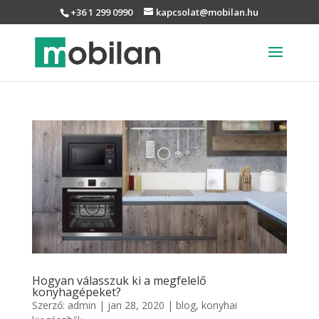
+36 1 299 0990
kapcsolat@mobilan.hu
Hogyan válasszuk ki a megfelelő
konyhagépeket?
Szerző:
admin
|
jan 28, 2020
|
blog
,
konyhai