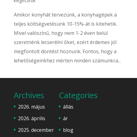
kiegészítők
Amikor konyhát tervezünk, a konyhagépek a
teljes költségvetésünk 10-15%-át is kitehetik.
Mivel valószínű, hogy nem 1-2 éven belül
szeretnénk lecserélni őket, ezért érdemes jól
megfontolt döntést hoznunk. Fontos, hogy a
lehetőségeinkhez mérten minden számunkra...
Archives
Categories
2026. május
állás
2026. április
ár
2025. december
blog