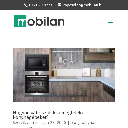
+36 1 299 0990
kapcsolat@mobilan.hu
Hogyan válasszuk ki a megfelelő
konyhagépeket?
Szerző:
admin
|
jan 28, 2020
|
blog
,
konyhai