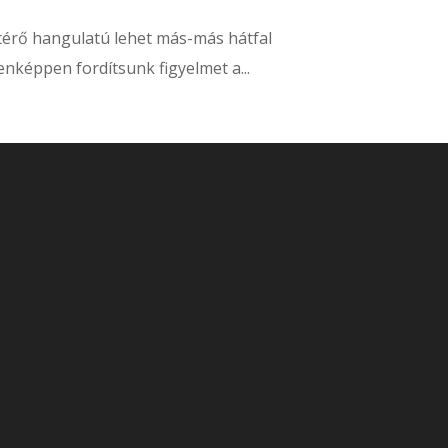
érő hangulatú lehet más-más hátfal
enképpen fordítsunk figyelmet a...