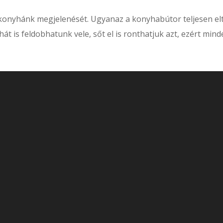
onyhánk megjelenését. Ugyanaz a konyhabútor teljesen elt
át is feldobhatunk vele, sőt el is ronthatjuk azt, ezért mind