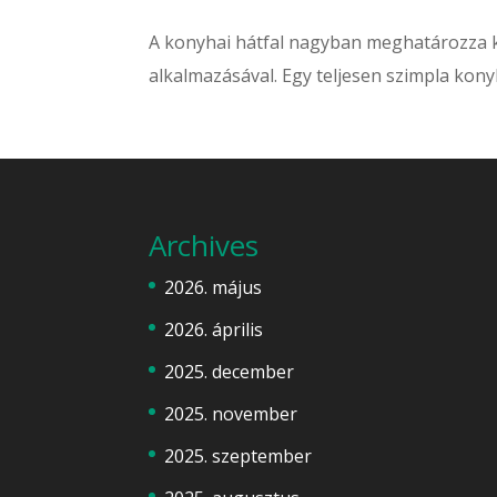
A konyhai hátfal nagyban meghatározza k
alkalmazásával. Egy teljesen szimpla konyh
Archives
2026. május
2026. április
2025. december
2025. november
2025. szeptember