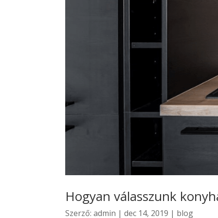
Hogyan válasszunk konyha
Szerző:
admin
|
dec 14, 2019
|
blog