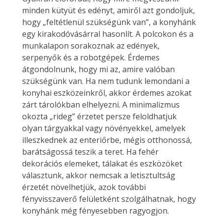
minden kütyüt és edényt, amiről azt gondoljuk,
hogy „feltétlenül szükségünk van”, a konyhánk
egy kirakodóvásárral hasonlít. A polcokon és a
munkalapon sorakoznak az edények,
serpenyők és a robotgépek. Érdemes
átgondolnunk, hogy mi az, amire valóban
szükségünk van. Ha nem tudunk lemondani a
konyhai eszközeinkről, akkor érdemes azokat
zárt tárolókban elhelyezni. A minimalizmus
okozta „rideg” érzetet persze feloldhatjuk
olyan tárgyakkal vagy növényekkel, amelyek
illeszkednek az enteriőrbe, mégis otthonossá,
barátságossá teszik a teret. Ha fehér
dekorációs elemeket, tálakat és eszközöket
választunk, akkor nemcsak a letisztultság
érzetét növelhetjük, azok további
fényvisszaverő felületként szolgálhatnak, hogy
konyhánk még fényesebben ragyogjon.