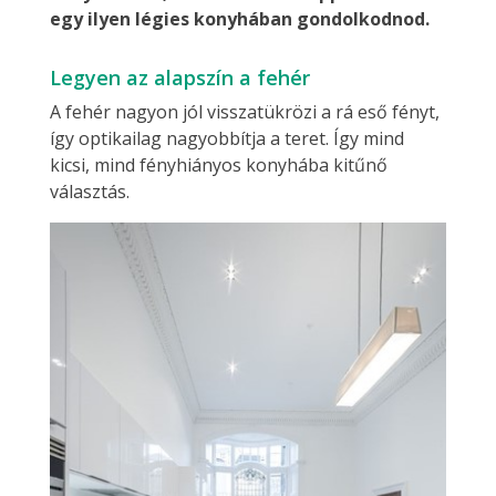
egy ilyen légies konyhában gondolkodnod.
Legyen az alapszín a fehér
A fehér nagyon jól visszatükrözi a rá eső fényt,
így optikailag nagyobbítja a teret. Így mind
kicsi, mind fényhiányos konyhába kitűnő
választás.