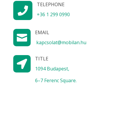
TELEPHONE

+36 1 299 0990
EMAIL

kapcsolat@mobilan.hu
TITLE

1094 Budapest,
6–7 Ferenc Square.