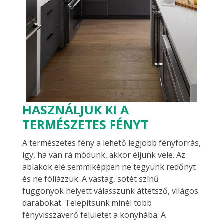
HASZNÁLJUK KI A
TERMÉSZETES FÉNYT
A természetes fény a lehető legjobb fényforrás,
így, ha van rá módunk, akkor éljünk vele. Az
ablakok elé semmiképpen ne tegyünk redőnyt
és ne fóliázzuk. A vastag, sötét színű
függönyök helyett válasszunk áttetsző, világos
darabokat. Telepítsünk minél több
fényvisszaverő felületet a konyhába. A