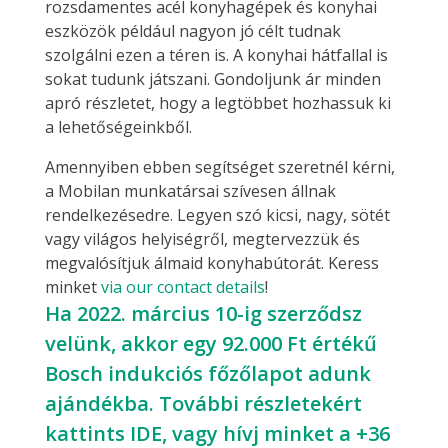
rozsdamentes acél konyhagépek és konyhai
eszközök például nagyon jó célt tudnak
szolgálni ezen a téren is. A konyhai hátfallal is
sokat tudunk játszani. Gondoljunk ár minden
apró részletet, hogy a legtöbbet hozhassuk ki
a lehetőségeinkből.
Amennyiben ebben segítséget szeretnél kérni,
a Mobilan munkatársai szívesen állnak
rendelkezésedre. Legyen szó kicsi, nagy, sötét
vagy világos helyiségről, megtervezzük és
megvalósítjuk álmaid konyhabútorát. Keress
minket
via our contact details
!
Ha 2022. március 10-ig szerződsz
velünk, akkor egy 92.000 Ft értékű
Bosch indukciós főzőlapot adunk
ajándékba. További részletekért
kattints
IDE
, vagy hívj minket a
+36