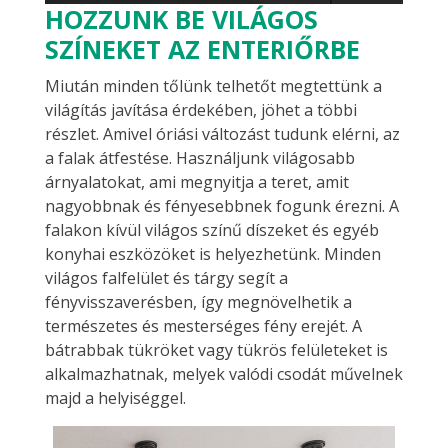
HOZZUNK BE VILÁGOS
SZÍNEKET AZ ENTERIŐRBE
Miután minden tőlünk telhetőt megtettünk a
világítás javítása érdekében, jöhet a többi
részlet. Amivel óriási változást tudunk elérni, az
a falak átfestése. Használjunk világosabb
árnyalatokat, ami megnyitja a teret, amit
nagyobbnak és fényesebbnek fogunk érezni. A
falakon kívül világos színű díszeket és egyéb
konyhai eszközöket is helyezhetünk. Minden
világos falfelület és tárgy segít a
fényvisszaverésben, így megnövelhetik a
természetes és mesterséges fény erejét. A
bátrabbak tükröket vagy tükrös felületeket is
alkalmazhatnak, melyek valódi csodát művelnek
majd a helyiséggel.