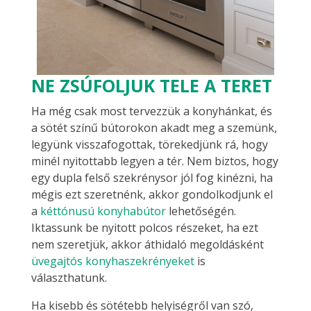
NE ZSÚFOLJUK TELE A TERET
Ha még csak most tervezzük a konyhánkat, és
a sötét színű bútorokon akadt meg a szemünk,
legyünk visszafogottak, törekedjünk rá, hogy
minél nyitottabb legyen a tér. Nem biztos, hogy
egy dupla felső szekrénysor jól fog kinézni, ha
mégis ezt szeretnénk, akkor gondolkodjunk el
a
kéttónusú konyhabútor
lehetőségén.
Iktassunk be nyitott polcos részeket, ha ezt
nem szeretjük, akkor áthidaló megoldásként
üvegajtós konyhaszekrényeket
is
választhatunk.
Ha kisebb és sötétebb helyiségről van szó,