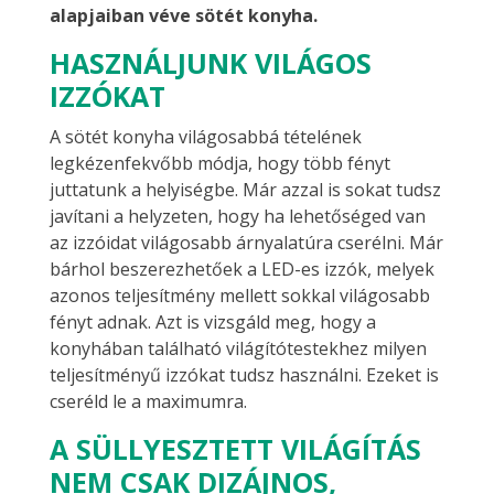
alapjaiban véve sötét konyha.
HASZNÁLJUNK VILÁGOS
IZZÓKAT
A sötét konyha világosabbá tételének
legkézenfekvőbb módja, hogy több fényt
juttatunk a helyiségbe. Már azzal is sokat tudsz
javítani a helyzeten, hogy ha lehetőséged van
az izzóidat világosabb árnyalatúra cserélni. Már
bárhol beszerezhetőek a LED-es izzók, melyek
azonos teljesítmény mellett sokkal világosabb
fényt adnak. Azt is vizsgáld meg, hogy a
konyhában található világítótestekhez milyen
teljesítményű izzókat tudsz használni. Ezeket is
cseréld le a maximumra.
A SÜLLYESZTETT VILÁGÍTÁS
NEM CSAK DIZÁJNOS,