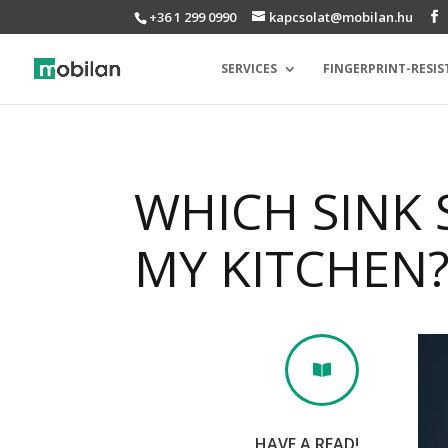
+36 1 299 0990
kapcsolat@mobilan.hu
SERVICES
FINGERPRINT-RESIS
WHICH SINK 
MY KITCHEN? 

HAVE A READ!