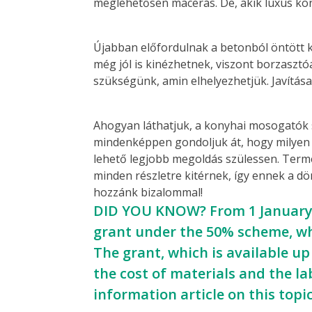
meglehetősen macerás. De, akik luxus kon
Újabban előfordulnak a betonból öntött 
még jól is kinézhetnek, viszont borzasztó
szükségünk, amin elhelyezhetjük. Javítása 
Ahogyan láthatjuk, a konyhai mosogatók s
mindenképpen gondoljuk át, hogy milyen
lehető legjobb megoldás szülessen. Ter
minden részletre kitérnek, így ennek a d
hozzánk bizalommal!
DID YOU KNOW? From 1 January 2
grant under the 50% scheme, whi
The grant, which is available up
the cost of materials and the la
information article on this topi