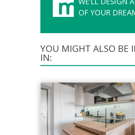
WE’LL DESIGN 
OF YOUR DREAMS
YOU MIGHT ALSO BE 
IN: