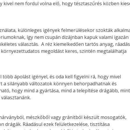
kivel nem fordul volna elő, hogy tésztaszűrés közben kies
ználata, különleges igények felmerülésekor szokták alkalma
tériumoknak, így nem csupán dizájnban kapuk valami igazán
ökéletes választás. A réz kiemelkedően tartós anyag, ráadás
aki környezettudatos megoldást keres, szintén megtalálhatja
öbb ápolást igényel, és oda kell figyelni rá, hogy mivel
mert a silányabb változatok könnyen behorpadhatnak és
ató, hogy mind a gyártása, mind a telepítése drágább, min
 választanánk.
márványból, mészkőből vagy gránitból készült mosogatók,
drágák. Ráadásul ezek felületkezelése, tisztítása