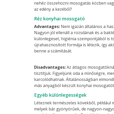
nehéz összehozni mosogatás közben vagy 
az edény a kezéből?
Réz konyhai mosogató
Advantages:
Nem igazán általános a has
Nagyon jól ellenáll a rozsdának és a bak
különlegeset, higiénia szempontjából is t
újrahasznosított formája is létezik, így 
benne a számítását.
Disadvantages:
Az átlagos mosogatóknál t
tisztítjuk. Figyeljünk oda a minőségre, 
karcolódhatnak. Általánosságban elmondh
más anyagból készült konyhai mosogatót
Egyéb különlegességek
Léteznek természetes kövekből, például 
melyek bár gyönyörűek, de nagyon-nagyon 