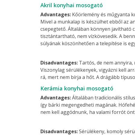
Akril konyhai mosogató
Advantages:
Kőörlemény és műgyanta kom
Mivel a munkalap is készülhet ebből az an
csepegtető. Általában könnyen javítható c
tisztántartható, nem vízkövesedik. A ben
súlyának köszönhetően a telepítése is eg
Disadvantages:
Tartós, de nem annyira, 
Viszonylag sérülékenyek, vigyázni kell a
rá, mert nem bírja a hőt. A drágább típus
Kerámia konyhai mosogató
Advantages:
Általában tradicionális stí
így bárki megengedheti magának. Hófehér, 
nem kell aggódnunk, ha valami forrót önt
Disadvantages:
Sérülékeny, komoly sérülé