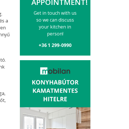
APPOINTMENT!
Get in touch with us
g.
so we can discuss
és a
your kitchen in
yen
person!
önnyű
+36 1 299-0990
tó.
ünk
ga,
őt,
n