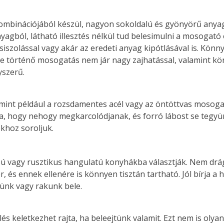
binációjából készül, nagyon sokoldalú és gyönyörű anya
yagból, látható illesztés nélkül tud belesimulni a mosogató 
siszolással vagy akár az eredeti anyag kipótlásával is. Könn
ne történő mosogatás nem jár nagy zajhatással, valamint k
yszerű.
mint például a rozsdamentes acél vagy az öntöttvas mosoga
rra, hogy nehogy megkarcolódjanak, és forró lábost se tegy
okhoz soroljuk.
lusú vagy rusztikus hangulatú konyhákba választják. Nem drá
és ennek ellenére is könnyen tisztán tartható. Jól bírja a h
ünk vagy rakunk bele.
s keletkezhet rajta, ha beleejtünk valamit. Ezt nem is olya