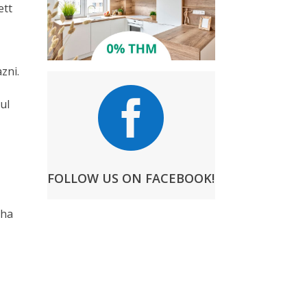
ett
zni.

ul
FOLLOW US ON FACEBOOK!
tha