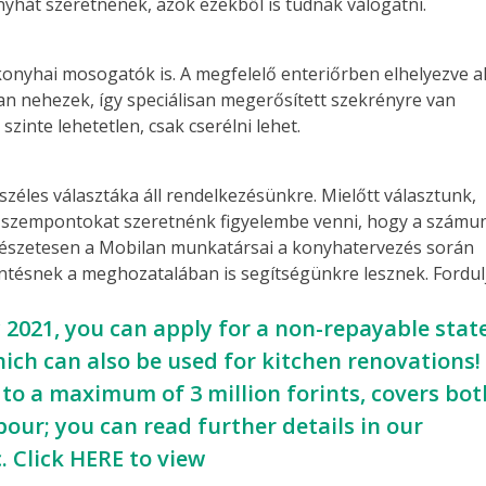
yhát szeretnének, azok ezekből is tudnak válogatni.
konyhai mosogatók is. A megfelelő enteriőrben elhelyezve a
an nehezek, így speciálisan megerősített szekrényre van
szinte lehetetlen, csak cserélni lehet.
zéles választáka áll rendelkezésünkre. Mielőtt választunk,
 szempontokat szeretnénk figyelembe venni, hogy a számu
mészetesen a Mobilan munkatársai a konyhatervezés során
öntésnek a meghozatalában is segítségünkre lesznek. Fordu
021, you can apply for a non-repayable stat
ch can also be used for kitchen renovations!
 to a maximum of 3 million forints, covers bot
bour; you can read further details in our
c.
Click HERE to view