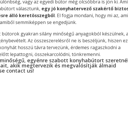
ülönbség, vagy az egyedi bútor még olcsóbbra is jön ki. Am
abútort választunk,
egy jó konyhatervező szakértő bizto
ésre álló keretösszegből
. El fogja mondani, hogy mi az, am
z, amiből semmiképpen se engedjünk.
t bútorok gyakran silány minőségű anyagokból készülnek, 
génybevételt. Az összeszerelésről ne is beszéljünk, hiszen e
 konyhát hosszú távra tervezünk, érdemes ragaszkodni a
előtt lepattogni, összekarcolódni, tönkremenni.
 minőségű, egyénre szabott konyhabútort szeretnél
ait, akik megtervezik és megvalósítják álmaid
se contact us!