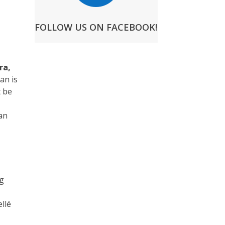
FOLLOW US ON FACEBOOK!
ra,
an is
 be
san
eg
llé