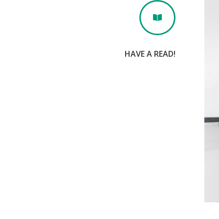

HAVE A READ!