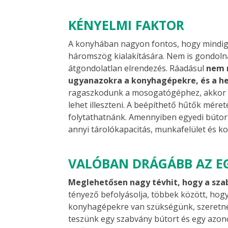
KÉNYELMI FAKTOR
A konyhában nagyon fontos, hogy mindig 
háromszög kialakítására. Nem is gondoln
átgondolatlan elrendezés. Ráadásul
nem 
ugyanazokra a konyhagépekre, és a he
ragaszkodunk a mosogatógéphez, akkor e
lehet illeszteni. A beépíthető hűtők méret
folytathatnánk. Amennyiben egyedi bútort 
annyi tárolókapacitás, munkafelület és 
VALÓBAN DRÁGÁBB AZ E
Meglehetősen nagy tévhit, hogy a sz
tényező befolyásolja, többek között, hog
konyhagépekre van szükségünk, szeretnén
teszünk egy szabvány bútort és egy azon