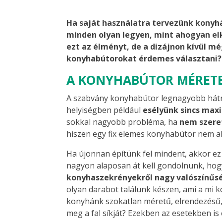
Ha saját használatra tervezünk konyh
minden olyan legyen, mint ahogyan e
ezt az élményt, de a dizájnon kívül m
konyhabútorokat érdemes választani?
A KONYHABÚTOR MÉRETE
A szabvány konyhabútor legnagyobb hátrá
helyiségben például
esélyünk sincs maxi
sokkal nagyobb probléma, ha
nem szeret
hiszen egy fix elemes konyhabútor nem 
Ha újonnan építünk fel mindent, akkor ez 
nagyon alaposan át kell gondolnunk, hog
konyhaszekrényekről nagy valószínűs
olyan darabot találunk készen, ami a mi 
konyhánk szokatlan méretű, elrendezésű, 
meg a fal síkját? Ezekben az esetekben i