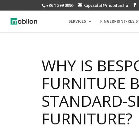
+36 1 299 0990
kapcsolat@mobilan.hu
SERVICES
FINGERPRINT-RESIS
WHY IS BESP
FURNITURE 
STANDARD-S
FURNITURE?