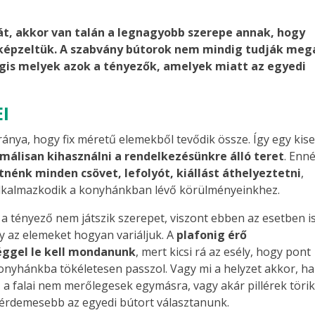
át, akkor van talán a legnagyobb szerepe annak, hogy
lképzeltük. A szabvány bútorok nem mindig tudják meg
égis melyek azok a tényezők, amelyek miatt az egyedi
I
nya, hogy fix méretű elemekből tevődik össze. Így egy kis
málisan kihasználni a rendelkezésünkre álló teret
. Enné
nénk minden csövet, lefolyót, kiállást áthelyeztetni
,
alkalmazkodik a konyhánkban lévő körülményeinkhez.
a tényező nem játszik szerepet, viszont ebben az esetben i
y az elemeket hogyan variáljuk. A
plafonig érő
éggel le kell mondanunk
, mert kicsi rá az esély, hogy pont
konyhánkba tökéletesen passzol. Vagy mi a helyzet akkor, ha
a falai nem merőlegesek egymásra, vagy akár pillérek töri
s érdemesebb az egyedi bútort választanunk.