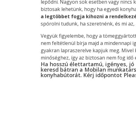
lepődni. Nagyon sok esetben vagy nincs k
biztosak lehetünk, hogy ha egyedi konyh
a legtöbbet fogja kihozni a rendelkez
spórolni tudunk, ha szeretnénk, és mi a
Vegyük figyelembe, hogy a tömeggyártot
nem feltétlenül bírja majd a mindennapi i
gyakran lapraszerelve kapjuk meg. Mivel
minőséghez, így az biztosan nem fog idő 
Ha hosszú élettartamú, igényes, jó
keresd bátran a Mobilan munkatárs
konyhabútorát. Kérj időpontot
Plea