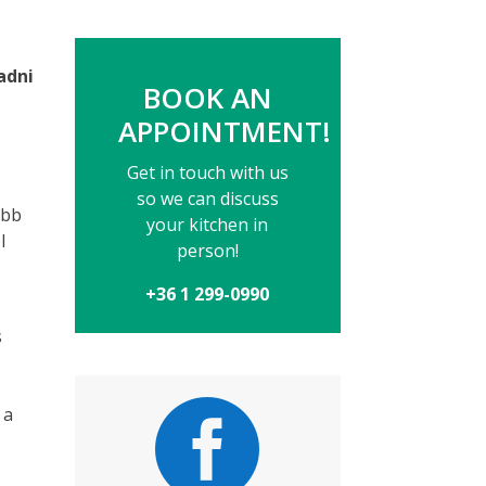
adni
BOOK AN
APPOINTMENT!
Get in touch with us
so we can discuss
ebb
your kitchen in
l
person!
+36 1 299-0990
s

 a
k