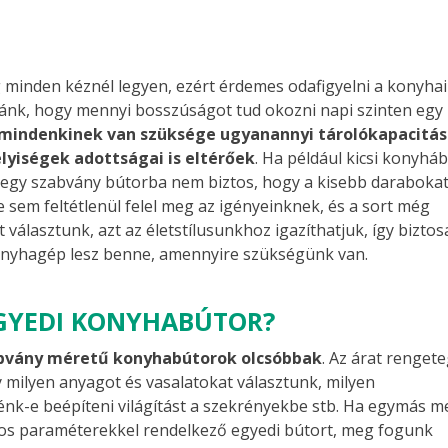
minden kéznél legyen, ezért érdemes odafigyelni a konyhai
ánk, hogy mennyi bosszúságot tud okozni napi szinten egy
mindenkinek van szüksége ugyanannyi tárolókapacitás
lyiségek adottságai is eltérőek
. Ha például kicsi konyháb
gy szabvány bútorba nem biztos, hogy a kisebb darabokat
e sem feltétlenül felel meg az igényeinknek, és a sort még
választunk, azt az életstílusunkhoz igazíthatjuk, így bizto
konyhagép lesz benne, amennyire szükségünk van.
GYEDI KONYHABÚTOR?
abvány méretű konyhabútorok olcsóbbak
. Az árat renget
y milyen anyagot és vasalatokat választunk, milyen
k-e beépíteni világítást a szekrényekbe stb. Ha egymás me
os paraméterekkel rendelkező egyedi bútort, meg fogunk