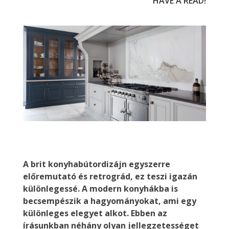
HAVE A READ!
A brit konyhabútordizájn egyszerre
előremutató és retrográd, ez teszi igazán
különlegessé. A modern konyhákba is
becsempészik a hagyományokat, ami egy
különleges elegyet alkot. Ebben az
írásunkban néhány olyan jellegzetességet