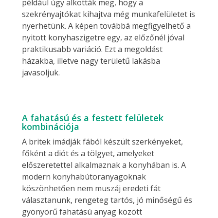
például úgy alkották meg, hogy a
szekrényajtókat kihajtva még munkafelületet is
nyerhetünk. A képen továbbá megfigyelhető a
nyitott konyhaszigetre egy, az előzőnél jóval
praktikusabb variáció. Ezt a megoldást
házakba, illetve nagy területű lakásba
javasoljuk.
A fahatású és a festett felületek
kombinációja
A britek imádják fából készült szerkényeket,
főként a diót és a tölgyet, amelyeket
előszeretettel alkalmaznak a konyhában is. A
modern konyhabútoranyagoknak
köszönhetően nem muszáj eredeti fát
választanunk, rengeteg tartós, jó minőségű és
gyönyörű fahatású anyag között