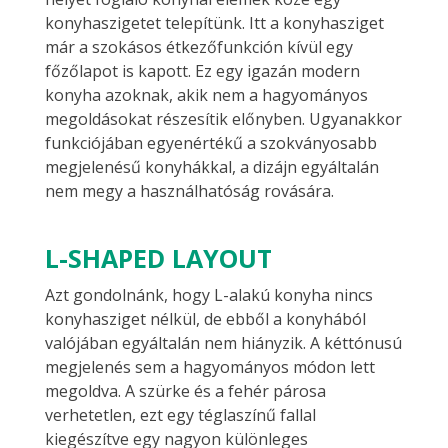
konyhaszigetet telepítünk. Itt a konyhasziget
már a szokásos étkezőfunkción kívül egy
főzőlapot is kapott. Ez egy igazán modern
konyha azoknak, akik nem a hagyományos
megoldásokat részesítik előnyben. Ugyanakkor
funkciójában egyenértékű a szokványosabb
megjelenésű konyhákkal, a dizájn egyáltalán
nem megy a használhatóság rovására.
L-SHAPED LAYOUT
Azt gondolnánk, hogy L-alakú konyha nincs
konyhasziget nélkül, de ebből a konyhából
valójában egyáltalán nem hiányzik. A kéttónusú
megjelenés sem a hagyományos módon lett
megoldva. A szürke és a fehér párosa
verhetetlen, ezt egy téglaszínű fallal
kiegészítve egy nagyon különleges