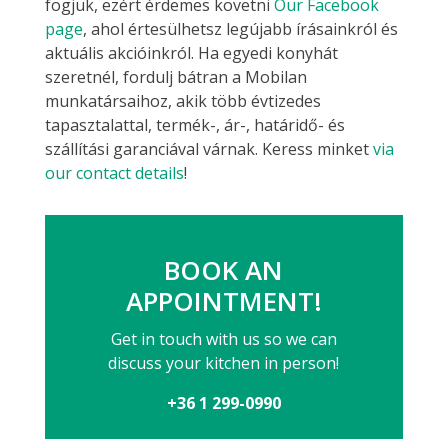
fogjuk, ezért érdemes követni
Our Facebook
page
, ahol értesülhetsz legújabb írásainkról és
aktuális akcióinkról. Ha egyedi konyhát
szeretnél, fordulj bátran a Mobilan
munkatársaihoz, akik több évtizedes
tapasztalattal, termék-, ár-, határidő- és
szállítási garanciával várnak. Keress minket
via
our contact details
!
BOOK AN
APPOINTMENT!
Get in touch with us so we can
discuss your kitchen in person!
+36 1 299-0990