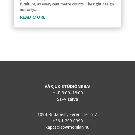
furniture, as every centimetre counts. The right design
not only...
READ MORE
VÁRJUK STÚDIÓNKBA!
H–P 9:00–18:00
Sz–V zárva
1094 Budapest, Ferenc tér 6-7.
+36 1 299 0990
kapcsolat@mobilan.hu