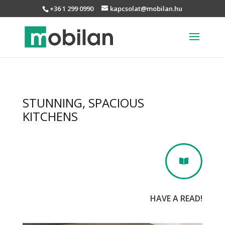
+36 1 299 0990
kapcsolat@mobilan.hu
STUNNING, SPACIOUS
KITCHENS

HAVE A READ!