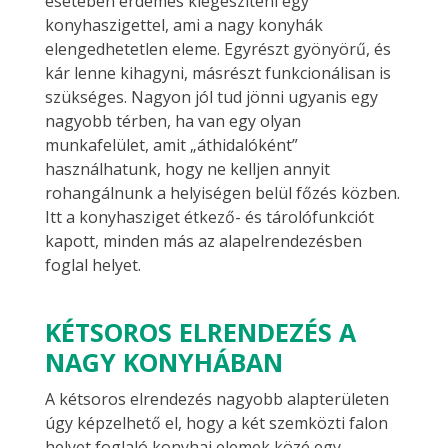
esetében érdemes kiegészíteni egy
konyhaszigettel, ami a nagy konyhák
elengedhetetlen eleme. Egyrészt gyönyörű, és
kár lenne kihagyni, másrészt funkcionálisan is
szükséges. Nagyon jól tud jönni ugyanis egy
nagyobb térben, ha van egy olyan
munkafelület, amit „áthidalóként”
használhatunk, hogy ne kelljen annyit
rohangálnunk a helyiségen belül főzés közben.
Itt a konyhasziget étkező- és tárolófunkciót
kapott, minden más az alapelrendezésben
foglal helyet.
KÉTSOROS ELRENDEZÉS A
NAGY KONYHÁBAN
A kétsoros elrendezés nagyobb alapterületen
úgy képzelhető el, hogy a két szemközti falon
helyet foglaló konyhai elemek közé egy