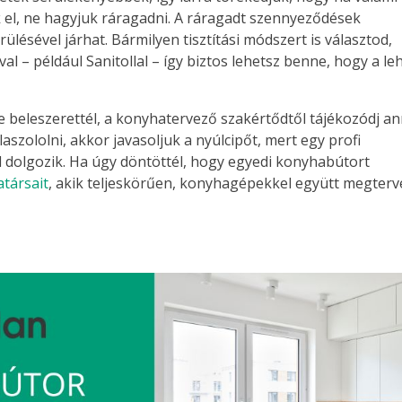
k el, ne hagyjuk ráragadni. A ráragadt szennyeződések
ülésével járhat. Bármilyen tisztítási módszert is választod,
val – például Sanitollal – így biztos lehetsz benne, hogy a le
be beleszerettél, a konyhatervező szakértődtől tájékozódj a
laszololni, akkor javasoljuk a nyúlcipőt, mert egy profi
l dolgozik. Ha úgy döntöttél, hogy egyedi konyhabútort
társait
, akik teljeskörűen, konyhagépekkel együtt megterv