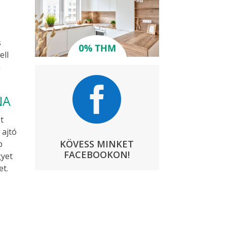
s
ell
a

NA
t
 ajtó
KÖVESS MINKET
b
FACEBOOKON!
gyet
et.