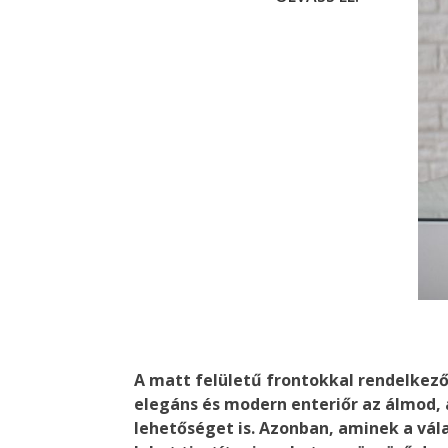
A matt felületű frontokkal rendelke
elegáns és modern enteriőr az álmod, 
lehetőséget is. Azonban, aminek a vál