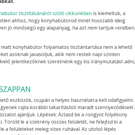
abkat.
bútor tisztításánáról szóló cikkünkben
is kiemeltük, a
etetlen ahhoz, hogy konyhabútorod minél hosszabb ideig
lyen jó minőségű egy alapanyag, ha azt nem tartjuk rendben
 a matt konyhabútor folyamatos tisztántartása nem a lehető
eket azoknak javasoljuk, akik nem restek napi szinten
edvelő jelentkezőknek szeretnénk egy kis iránymutatást adni
 SZAPPAN
ő eszközök, csupán a helyes hasznélatra kell odafigyelni.
egyenek rajta korábbi takarításból maradt szennyeződések!
tozatot ajánljuk. Lépések: Áztasd be a rongyot folyékony
 Töröld le a szekrény összes felületét, ne felejtsd ki a
e a felületeket meleg vizes ruhával. Az utolsó lépés