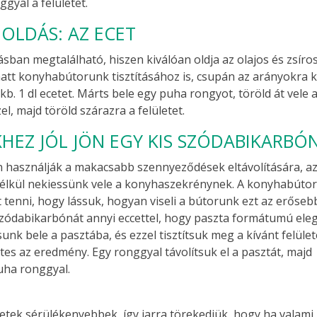
gyal a felületet.
LDÁS: AZ ECET
ban megtalálható, hiszen kiválóan oldja az olajos és zsíro
tt konyhabútorunk tisztításához is, csupán az arányokra k
kb. 1 dl ecetet. Márts bele egy puha rongyot, töröld át vele 
l, majd töröld szárazra a felületet.
EZ JÓL JÖN EGY KIS SZÓDABIKARBÓ
 használják a makacsabb szennyeződések eltávolítására, az
nélkül nekiessünk vele a konyhaszekrénynek. A konyhabútor
 tenni, hogy lássuk, hogyan viseli a bútorunk ezt az erőseb
 szódabikarbónát annyi eccettel, hogy paszta formátumú ele
nk bele a pasztába, és ezzel tisztítsuk meg a kívánt felület
es az eredmény. Egy ronggyal távolítsuk el a pasztát, majd
puha ronggyal.
etek sérülékenyebbek, így iarra törekedjük, hogy ha valami