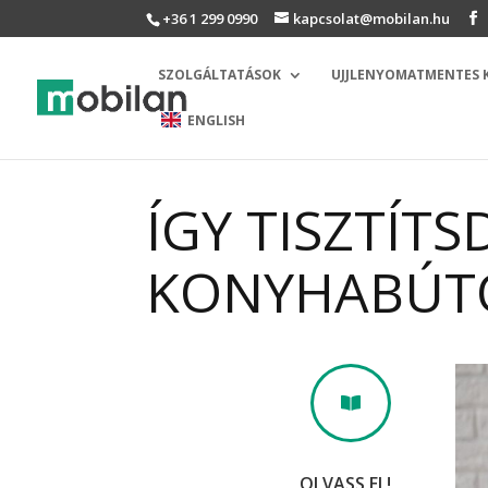
+36 1 299 0990
kapcsolat@mobilan.hu
SZOLGÁLTATÁSOK
UJJLENYOMATMENTES
ENGLISH
ÍGY TISZTÍTS
KONYHABÚT

OLVASS EL!