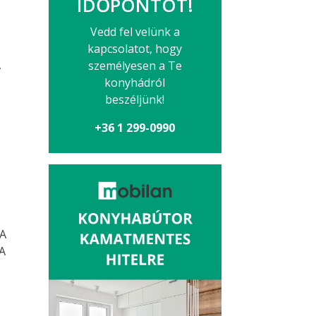
IDŐPONTOT!
Vedd fel velünk a
kapcsolatot, hogy
,
személyesen a Te
konyhádról
beszéljünk!
+36 1 299-0990
,
 A
 A