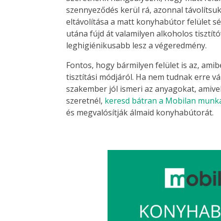
szennyeződés kerül rá, azonnal távolítsu
eltávolítása a matt konyhabútor felület sér
utána fújd át valamilyen alkoholos tisztító
leghigiénikusabb lesz a végeredmény.
Fontos, hogy bármilyen felület is az, ami
tisztítási módjáról. Ha nem tudnak erre vá
szakember jól ismeri az anyagokat, amive
szeretnél,
keresd bátran a Mobilan munka
és megvalósítják álmaid konyhabútorát.