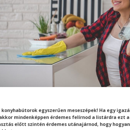
ző konyhabútorok egyszerűen meseszépek! Ha egy igaz
akkor mindenképpen érdemes felírnod a listárdra ezt a
asztás előtt szintén érdemes utánajárnod, hogy hogyan