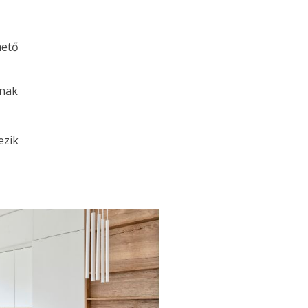
hető
nnak
ezik