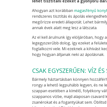
lehet tisztítani ezeket a gyönyörű dar
Ahogyan azt korábban
magasfényű konyha
rendszeres tisztítás és ápolás elengedh
megőrizze eredeti állapotát. Lehet bármi
annak évek alatt meg lesz a látszata.
Az el kell árulnunk így elöljáróban, hogy
legegyszerűbb dolog, így ezeket a felület
foglalkozni vele. Mi ezeknek a kihívást k
hogy hogyan álljanak neki az ápolásnak.
CSAK EGYSZERŰEN: VÍZ ÉS
Bármely háztartásban könnyen hozzáférhet
rongy a lehető legpuhább legyen, és ne l
szappan esetében a kímélő, folyékony vál
szappanos vízbe, majd alaposan csavard ki.
zsanérokat és a fogantyúkat sem. Öblítsd l