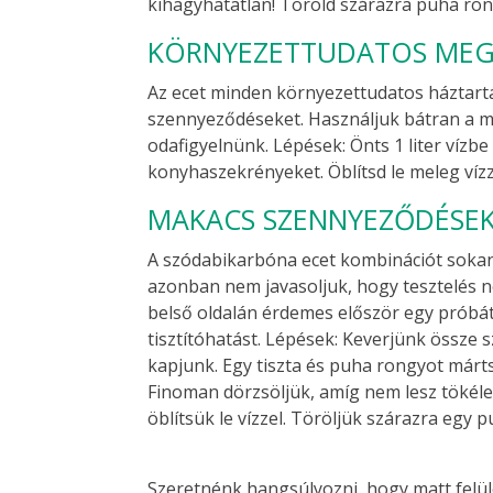
kihagyhatatlan! Töröld szárazra puha rong
KÖRNYEZETTUDATOS MEGO
Az ecet minden környezettudatos háztartás
szennyeződéseket. Használjuk bátran a ma
odafigyelnünk. Lépések: Önts 1 liter vízbe 
konyhaszekrényeket. Öblítsd le meleg vízze
MAKACS SZENNYEZŐDÉSEKH
A szódabikarbóna ecet kombinációt sokan
azonban nem javasoljuk, hogy tesztelés 
belső oldalán érdemes először egy próbát
tisztítóhatást. Lépések: Keverjünk össze
kapjunk. Egy tiszta és puha rongyot mártsu
Finoman dörzsöljük, amíg nem lesz tökélet
öblítsük le vízzel. Töröljük szárazra egy 
Szeretnénk hangsúlyozni, hogy matt felül