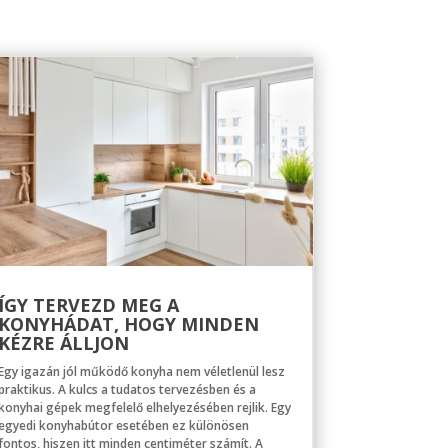
ÍGY TERVEZD MEG A
KONYHÁDAT, HOGY MINDEN
KÉZRE ÁLLJON
Egy igazán jól működő konyha nem véletlenül lesz
praktikus. A kulcs a tudatos tervezésben és a
konyhai gépek megfelelő elhelyezésében rejlik. Egy
egyedi konyhabútor esetében ez különösen
fontos, hiszen itt minden centiméter számít. A