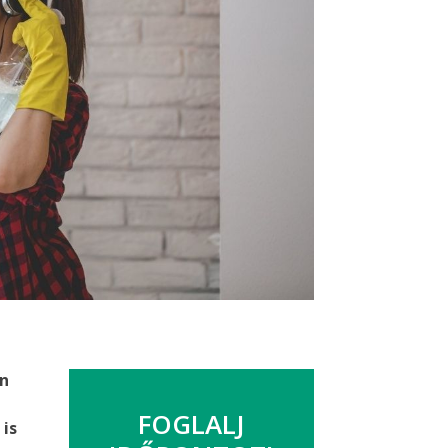
án
FOGLALJ
 is