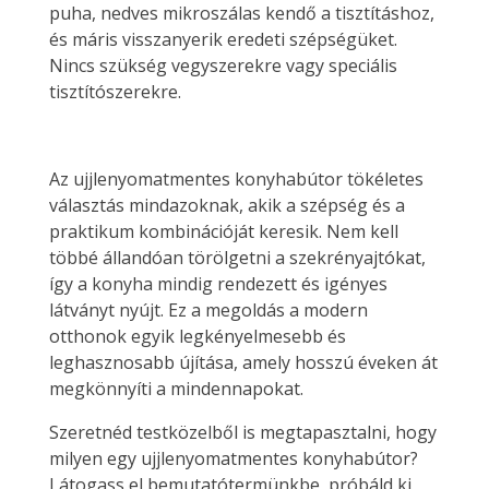
puha, nedves mikroszálas kendő a tisztításhoz,
és máris visszanyerik eredeti szépségüket.
Nincs szükség vegyszerekre vagy speciális
tisztítószerekre.
Az ujjlenyomatmentes konyhabútor tökéletes
választás mindazoknak, akik a szépség és a
praktikum kombinációját keresik. Nem kell
többé állandóan törölgetni a szekrényajtókat,
így a konyha mindig rendezett és igényes
látványt nyújt. Ez a megoldás a modern
otthonok egyik legkényelmesebb és
leghasznosabb újítása, amely hosszú éveken át
megkönnyíti a mindennapokat.
Szeretnéd testközelből is megtapasztalni, hogy
milyen egy ujjlenyomatmentes konyhabútor?
Látogass el bemutatótermünkbe, próbáld ki,