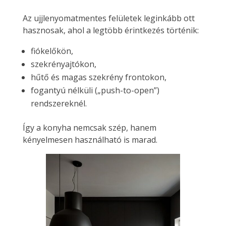
Az ujjlenyomatmentes felületek leginkább ott
hasznosak, ahol a legtöbb érintkezés történik:
fiókelőkön,
szekrényajtókon,
hűtő és magas szekrény frontokon,
fogantyú nélküli („push-to-open”)
rendszereknél.
Így a konyha nemcsak szép, hanem
kényelmesen használható is marad.