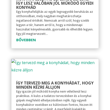
ÍGY LESZ VALÓBAN JÓL MŰKÖDŐ EGYEDI
KONYHÁD
Egy konyhafelújítás az egyik legnagyobb beruházás az
otthonodban, mely nagyban meghatározhatja
ingatlanod értékét. Nemcsak arról szól, hogy szebb
legyen a tér, hanem arról is, hogy a mindennapi
használat kényelmesebb, gyorsabb és élhetőbb legyen.
Egy jól megtervezett...
BŐVEBBEN
ÍGY TERVEZD MEG A KONYHÁDAT, HOGY
MINDEN KÉZRE ÁLLJON
Egy igazán jól működő konyha nem véletlenül lesz
praktikus. A kulcs a tudatos tervezésben és a konyhai
gépek megfelelő elhelyezésében rejlik. Egy egyedi
konyhabútor esetében ez különösen fontos, hiszen itt
minden centiméter számít. A megfelelő kialakítás