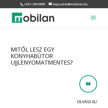
+36 1 299 0990
kapcsolat@mobilan.hu
MITŐL LESZ EGY
KONYHABÚTOR
UJJLENYOMATMENTES?

OLVASS EL!