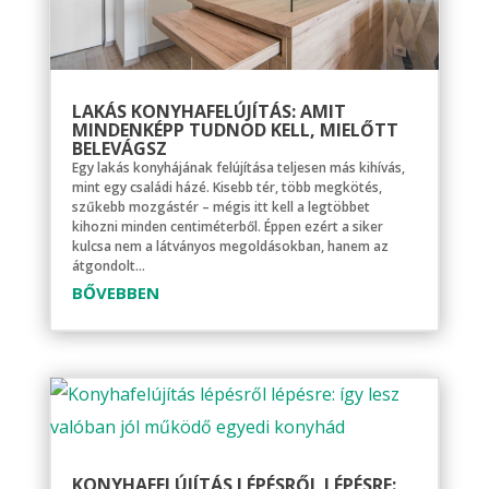
LAKÁS KONYHAFELÚJÍTÁS: AMIT
MINDENKÉPP TUDNOD KELL, MIELŐTT
BELEVÁGSZ
Egy lakás konyhájának felújítása teljesen más kihívás,
mint egy családi házé. Kisebb tér, több megkötés,
szűkebb mozgástér – mégis itt kell a legtöbbet
kihozni minden centiméterből. Éppen ezért a siker
kulcsa nem a látványos megoldásokban, hanem az
átgondolt...
BŐVEBBEN
KONYHAFELÚJÍTÁS LÉPÉSRŐL LÉPÉSRE: