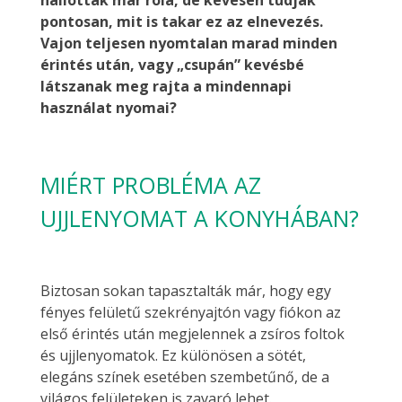
pontosan, mit is takar ez az elnevezés.
Vajon teljesen nyomtalan marad minden
érintés után, vagy „csupán” kevésbé
látszanak meg rajta a mindennapi
használat nyomai?
MIÉRT PROBLÉMA AZ
UJJLENYOMAT A KONYHÁBAN?
Biztosan sokan tapasztalták már, hogy egy
fényes felületű szekrényajtón vagy fiókon az
első érintés után megjelennek a zsíros foltok
és ujjlenyomatok. Ez különösen a sötét,
elegáns színek esetében szembetűnő, de a
világos felületeken is zavaró lehet.