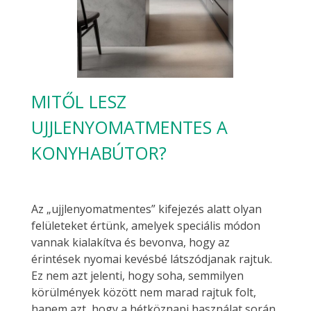
MITŐL LESZ
UJJLENYOMATMENTES A
KONYHABÚTOR?
Az „ujjlenyomatmentes” kifejezés alatt olyan
felületeket értünk, amelyek speciális módon
vannak kialakítva és bevonva, hogy az
érintések nyomai kevésbé látszódjanak rajtuk.
Ez nem azt jelenti, hogy soha, semmilyen
körülmények között nem marad rajtuk folt,
hanem azt, hogy a hétköznapi használat során