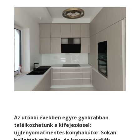
Az utóbbi években egyre gyakrabban
találkozhatunk a kifejezéssel:
ujjlenyomatmentes konyhabútor. Sokan
hallottak már róla, de kevesen tudják