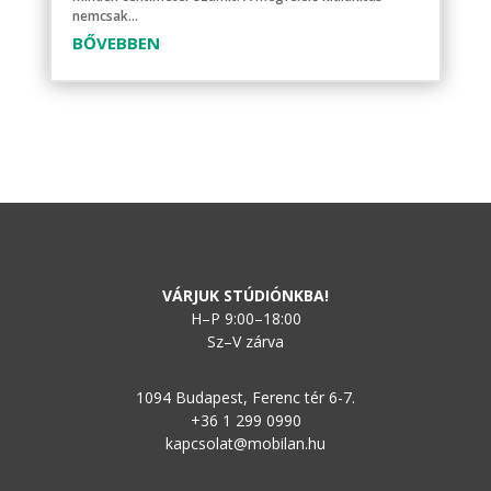
nemcsak...
BŐVEBBEN
VÁRJUK STÚDIÓNKBA!
H–P 9:00–18:00
Sz–V zárva
1094 Budapest, Ferenc tér 6-7.
+36 1 299 0990
kapcsolat@mobilan.hu