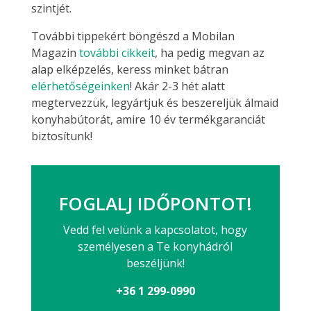
szintjét.
További tippekért böngészd a Mobilan
Magazin
további cikkeit
, ha pedig megvan az
alap elképzelés, keress minket bátran
elérhetőségeinken
! Akár 2-3 hét alatt
megtervezzük, legyártjuk és beszereljük álmaid
konyhabútorát, amire 10 év termékgaranciát
biztosítunk!
FOGLALJ IDŐPONTOT!
Vedd fel velünk a kapcsolatot, hogy
személyesen a Te konyhádról
beszéljünk!
+36 1 299-0990