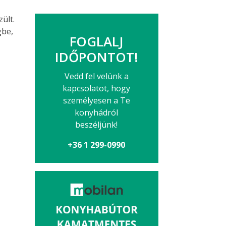
ült.
gbe,
FOGLALJ
IDŐPONTOT!
Vedd fel velünk a
kapcsolatot, hogy
személyesen a Te
konyhádról
beszéljünk!
+36 1 299-0990