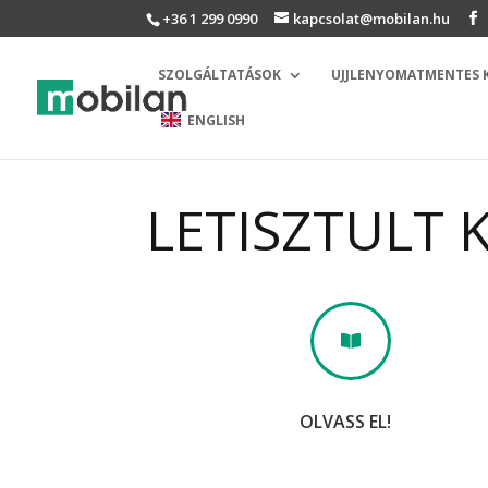
+36 1 299 0990
kapcsolat@mobilan.hu
SZOLGÁLTATÁSOK
UJJLENYOMATMENTES
ENGLISH
LETISZTULT

OLVASS EL!