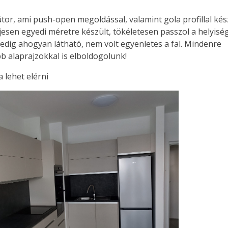
or, ami push-open megoldással, valamint gola profillal kész
jesen egyedi méretre készült, tökéletesen passzol a helyisé
pedig ahogyan látható, nem volt egyenletes a fal. Mindenre
b alaprajzokkal is elboldogolunk!
a lehet elérni