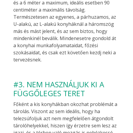
és a 6 méter a maximum, ideális esetben 90
centiméter a maximális távolság.
Természetesen az egyenes, a párhuzamos, az
U-alakú, az L-alakú konyháknál a háromszög
más és mást jelent, és az sem biztos, hogy
mindenkinél beválik. Mindenesetre gondold át
a konyhai munkafolyamataidat, főzési
szokásaidat, és csak ezt követően kezdj neki a
tervezésnek.
#3. NEM HASZNÁLJUK KI A
FÜGGŐLEGES TERET
Főként a kis konyhákban okozhat problémát a
tárolás. Viszont az sem ideális, hogy ha
telezsúfoljuk azt nem megfelelően átgondolt
tárolóhelyekkel, hiszen így érzetre sem lesz az
igazi, és a térben való mozgás is nehézkessé