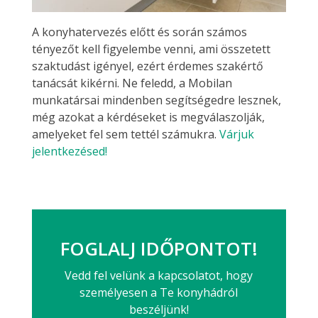
A konyhatervezés előtt és során számos
tényezőt kell figyelembe venni, ami összetett
szaktudást igényel, ezért érdemes szakértő
tanácsát kikérni. Ne feledd, a Mobilan
munkatársai mindenben segítségedre lesznek,
még azokat a kérdéseket is megválaszolják,
amelyeket fel sem tettél számukra.
Várjuk
jelentkezésed!
FOGLALJ IDŐPONTOT!
Vedd fel velünk a kapcsolatot, hogy
személyesen a Te konyhádról
beszéljünk!