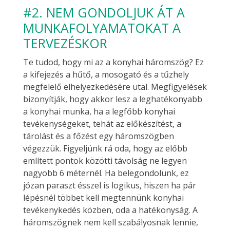
#2. NEM GONDOLJUK ÁT A
MUNKAFOLYAMATOKAT A
TERVEZÉSKOR
Te tudod, hogy mi az a konyhai háromszög? Ez
a kifejezés a hűtő, a mosogató és a tűzhely
megfelelő elhelyezkedésére utal. Megfigyelések
bizonyítják, hogy akkor lesz a leghatékonyabb
a konyhai munka, ha a legfőbb konyhai
tevékenységeket, tehát az előkészítést, a
tárolást és a főzést egy háromszögben
végezzük. Figyeljünk rá oda, hogy az előbb
említett pontok közötti távolság ne legyen
nagyobb 6 méternél. Ha belegondolunk, ez
józan paraszt ésszel is logikus, hiszen ha pár
lépésnél többet kell megtennünk konyhai
tevékenykedés közben, oda a hatékonyság. A
háromszögnek nem kell szabályosnak lennie,