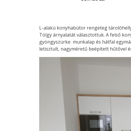
L-alakú konyhabútor rengeteg tárolóhellye
Tölgy árnyalatát választottuk. A felső ko
gyöngyszürke munkalap és hátfal egymás
letisztult, nagyméretű beépített hűtővel 