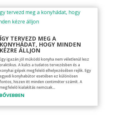
ÍGY TERVEZD MEG A
KONYHÁDAT, HOGY MINDEN
KÉZRE ÁLLJON
Egy igazán jól működő konyha nem véletlenül lesz
praktikus. A kulcs a tudatos tervezésben és a
konyhai gépek megfelelő elhelyezésében rejlik. Egy
egyedi konyhabútor esetében ez különösen
fontos, hiszen itt minden centiméter számít. A
megfelelő kialakítás nemcsak...
BŐVEBBEN