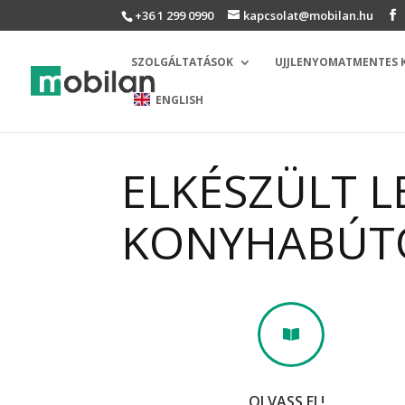
+36 1 299 0990
kapcsolat@mobilan.hu
SZOLGÁLTATÁSOK
UJJLENYOMATMENTES
ENGLISH
ELKÉSZÜLT L
KONYHABÚT

OLVASS EL!