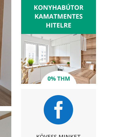

KÖVESS MINKET