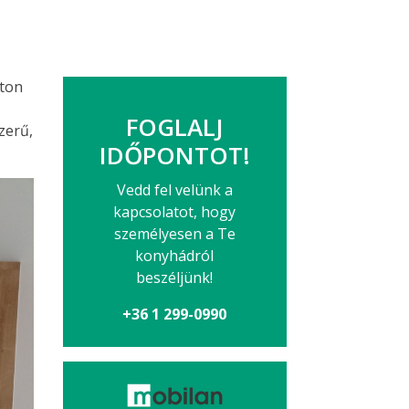
lton
FOGLALJ
zerű,
IDŐPONTOT!
Vedd fel velünk a
kapcsolatot, hogy
személyesen a Te
konyhádról
beszéljünk!
+36 1 299-0990