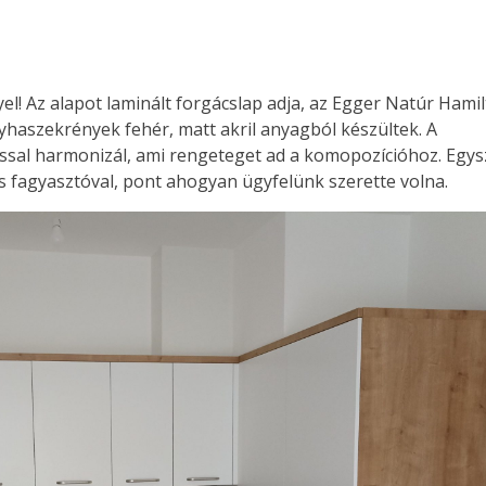
l! Az alapot laminált forgácslap adja, az Egger Natúr Hami
nyhaszekrények fehér, matt akril anyagból készültek. A
sal harmonizál, ami rengeteget ad a komopozícióhoz. Egys
és fagyasztóval, pont ahogyan ügyfelünk szerette volna.